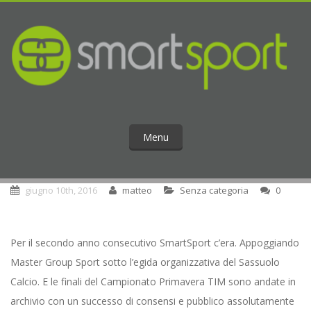
Menu
giugno 10th, 2016
matteo
Senza categoria
0
Per il secondo anno consecutivo SmartSport c’era. Appoggiando
Master Group Sport sotto l’egida organizzativa del Sassuolo
Calcio. E le finali del Campionato Primavera TIM sono andate in
archivio con un successo di consensi e pubblico assolutamente