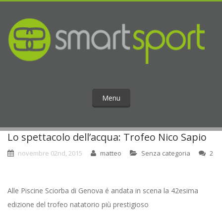
Menu
Lo spettacolo dell’acqua: Trofeo Nico Sapio
novembre 02nd, 2015
matteo
Senza categoria
2
Alle Piscine Sciorba di Genova é andata in scena la 42esima
edizione del trofeo natatorio più prestigioso