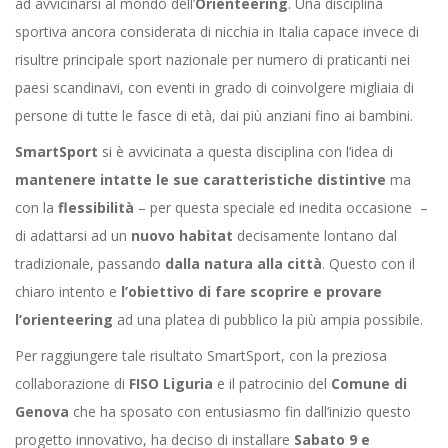
ad avvicinarsi al mondo dell’
Orienteering
. Una disciplina
sportiva ancora considerata di nicchia in Italia capace invece di
risultre principale sport nazionale per numero di praticanti nei
paesi scandinavi, con eventi in grado di coinvolgere migliaia di
persone di tutte le fasce di età, dai più anziani fino ai bambini.
SmartSport
si è avvicinata a questa disciplina con l’idea di
mantenere intatte le sue caratteristiche distintive
ma
con la
flessibilità
– per questa speciale ed inedita occasione –
di adattarsi ad un
nuovo habitat
decisamente lontano dal
tradizionale, passando
dalla natura alla città
. Questo con il
chiaro intento e
l’obiettivo di fare scoprire e provare
l’orienteering
ad una platea di pubblico la più ampia possibile.
Per raggiungere tale risultato SmartSport, con la preziosa
collaborazione di
FISO Liguria
e il patrocinio del
Comune di
Genova
che ha sposato con entusiasmo fin dall’inizio questo
progetto innovativo, ha deciso di installare
Sabato 9 e