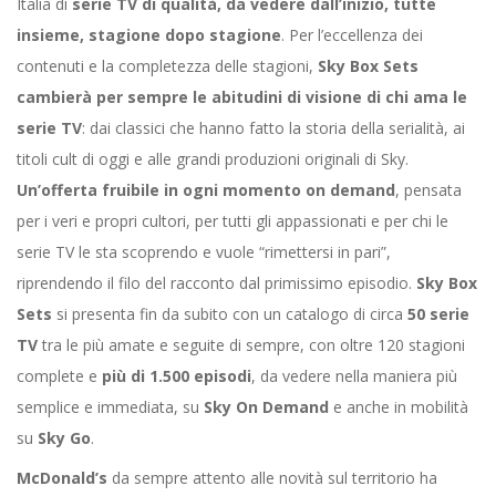
Italia di
serie TV di qualità, da vedere dall’inizio, tutte
insieme, stagione dopo stagione
. Per l’eccellenza dei
contenuti e la completezza delle stagioni,
Sky Box Sets
cambierà per sempre le abitudini di visione di chi ama le
serie TV
: dai classici che hanno fatto la storia della serialità, ai
titoli cult di oggi e alle grandi produzioni originali di Sky.
Un’offerta fruibile in ogni momento on demand
, pensata
per i veri e propri cultori, per tutti gli appassionati e per chi le
serie TV le sta scoprendo e vuole “rimettersi in pari”,
riprendendo il filo del racconto dal primissimo episodio.
Sky Box
Sets
si presenta fin da subito con un catalogo di circa
50 serie
TV
tra le più amate e seguite di sempre, con oltre 120 stagioni
complete e
più di 1.500 episodi
, da vedere nella maniera più
semplice e immediata, su
Sky On Demand
e anche in mobilità
su
Sky Go
.
McDonald’s
da sempre attento alle novità sul territorio ha