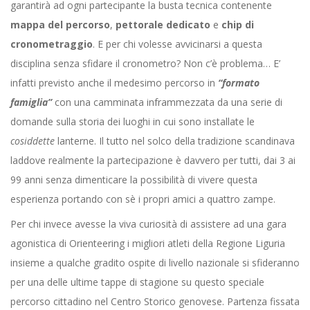
garantirà ad ogni partecipante la busta tecnica contenente
mappa del percorso
,
pettorale dedicato
e
chip di
cronometraggio
. E per chi volesse avvicinarsi a questa
disciplina senza sfidare il cronometro? Non c’è problema… E’
infatti previsto anche il medesimo percorso in
“formato
famiglia”
con una camminata inframmezzata da una serie di
domande sulla storia dei luoghi in cui sono installate le
cosiddette
lanterne. Il tutto nel solco della tradizione scandinava
laddove realmente la partecipazione è davvero per tutti, dai 3 ai
99 anni senza dimenticare la possibilità di vivere questa
esperienza portando con sè i propri amici a quattro zampe.
Per chi invece avesse la viva curiosità di assistere ad una gara
agonistica di Orienteering i migliori atleti della Regione Liguria
insieme a qualche gradito ospite di livello nazionale si sfideranno
per una delle ultime tappe di stagione su questo speciale
percorso cittadino nel Centro Storico genovese. Partenza fissata