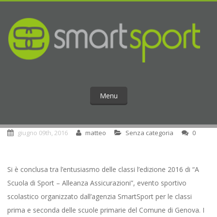
Menu
giugno 09th, 2016
matteo
Senza categoria
0
Si è conclusa tra l’entusiasmo delle classi l’edizione 2016 di “A
Scuola di Sport – Alleanza Assicurazioni”, evento sportivo
scolastico organizzato dall’agenzia SmartSport per le classi
prima e seconda delle scuole primarie del Comune di Genova. I