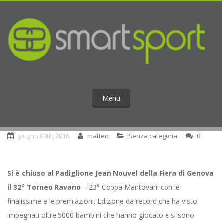
Menu
giugno 09th, 2016
matteo
Senza categoria
0
Si è chiuso al Padiglione Jean Nouvel della Fiera di Genova
il 32° Torneo Ravano
– 23° Coppa Mantovani con le
finalissime e le premiazioni. Edizione da record che ha visto
impegnati oltre 5000 bambini che hanno giocato e si sono