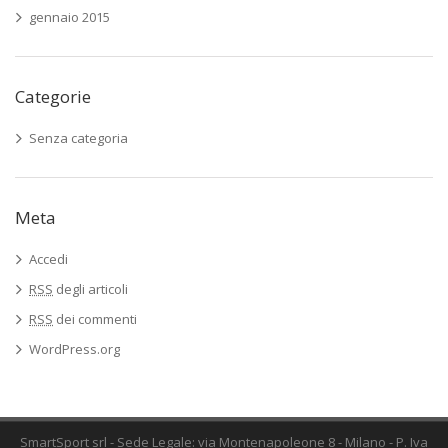
gennaio 2015
Categorie
Senza categoria
Meta
Accedi
RSS
degli articoli
RSS
dei commenti
WordPress.org
SmartSport srl - Sede Legale: via Montenapoleone 8 - Milano - P. Iva