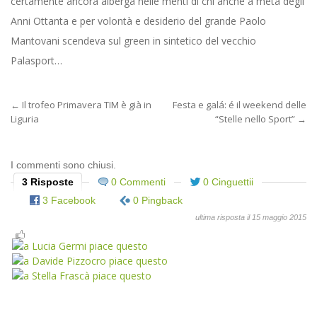
certamente ancora alberga nelle menti di chi anche a metà degli
Anni Ottanta e per volontà e desiderio del grande Paolo
Mantovani scendeva sul green in sintetico del vecchio
Palasport…
←
Il trofeo Primavera TIM è già in
Festa e galá: é il weekend delle
Liguria
“Stelle nello Sport”
→
I commenti sono chiusi.
3 Risposte
0 Commenti
0 Cinguettii
3 Facebook
0 Pingback
ultima risposta il 15 maggio 2015