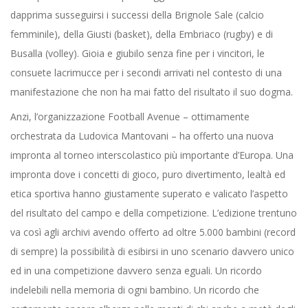
dapprima susseguirsi i successi della Brignole Sale (calcio
femminile), della Giusti (basket), della Embriaco (rugby) e di
Busalla (volley). Gioia e giubilo senza fine per i vincitori, le
consuete lacrimucce per i secondi arrivati nel contesto di una
manifestazione che non ha mai fatto del risultato il suo dogma.
Anzi, l’organizzazione Football Avenue – ottimamente
orchestrata da Ludovica Mantovani – ha offerto una nuova
impronta al torneo interscolastico più importante d’Europa. Una
impronta dove i concetti di gioco, puro divertimento, lealtà ed
etica sportiva hanno giustamente superato e valicato l’aspetto
del risultato del campo e della competizione. L’edizione trentuno
va così agli archivi avendo offerto ad oltre 5.000 bambini (record
di sempre) la possibilità di esibirsi in uno scenario davvero unico
ed in una competizione davvero senza eguali. Un ricordo
indelebili nella memoria di ogni bambino. Un ricordo che