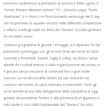
trent’anni caratterizza la primavera di Genova e della Liguria. Il
Torneo Ravano edizione numero “31”, 22esima coppa “Paolo
Mantovani” si è chiuso con l’emozionante vernissage del D day
che ha premiato le squadre vincitrici delle differenti competizioni
e offerto a tutti gli ospiti ed amici del “Ravano” la solita giornata
da circoletto rosso.
L’intenso programma di giovedì 14 maggio si è dipanato fin dal
primissimo pomeriggio con gli incontri finali dei tornei di calcio
maschile e femminile, basket, rugby e volley. Sui diversi campi
allestiti da Football Avenue e dalla organizzazione del torneo si
è giocato senza soluzione di continuità fino a gran finale
coinciso con la vittoria della Richeri sul San Gottardo nel
contesto del torneo di calcio riservato ai maschietti. Sotto gli
occhi divertiti di una folta delegazione della Sampdoria di oggi
guidata dal presidente Ferrero e alla presenza di un gigantesco
mito quale è Luca Vialli il pomeriggio del “Ravano” ha visto